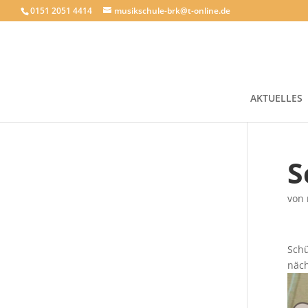
0151 2051 4414
musikschule-brk@t-online.de
AKTUELLES
S
von
Schü
näch